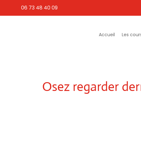
06 73 48 40 09
Accueil
Les cour
Osez regarder derr
Vous travaillez trop et cherchez un bon
Vous êtes timide et voulez vous « soig
Vite, regardez derrière le rideau pour d