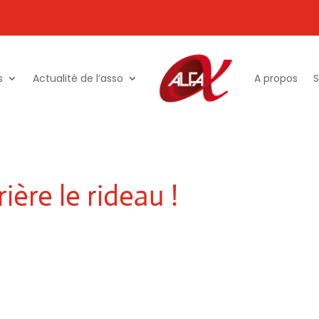
s
Actualité de l’asso
A propos
S
ière le rideau !
 exutoire ?
ner » tout en vous amusant ?
écouvrir ce qu’il s’y passe.