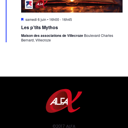
Mis
samedi 6 juin • 16h00
-
16h45
en
Les p’tits Mythos
avant
Maison des associations de Villecroze
Boulevard Charles
Bernard, Villecroze
©2017 ALFA