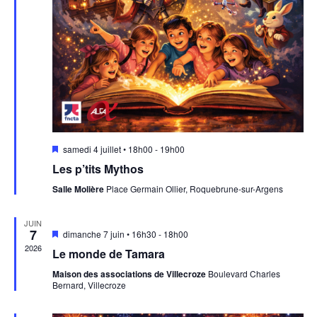
Mis
samedi 4 juillet • 18h00
-
19h00
en
Les p’tits Mythos
avant
Salle Molière
Place Germain Ollier, Roquebrune-sur-Argens
JUIN
7
Mis
dimanche 7 juin • 16h30
-
18h00
en
2026
Le monde de Tamara
avant
Maison des associations de Villecroze
Boulevard Charles
Bernard, Villecroze