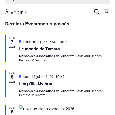
Rech
Na
À venir
Recherch
Liste
Sélectionnez
d
Derniers Évènements passés
et
une
vu
date.
navi
JUIN
7
Mis
dimanche 7 juin • 16h30
-
18h00
É
en
2026
de
Le monde de Tamara
avant
Maison des associations de Villecroze
Boulevard Charles
Bernard, Villecroze
vues
JUIN
Évèn
6
Mis
samedi 6 juin • 16h00
-
16h45
en
2026
Les p’tits Mythos
avant
Maison des associations de Villecroze
Boulevard Charles
Bernard, Villecroze
JUIN
6