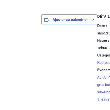
DÉTAIL
Ajouter au calendrier
Date :
samedi 1
Heure :
18h00 -
Catégo
Représe
Évènem
ALFA
,
P
gros bo
sur-Arg
Théâtre