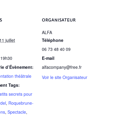
S
ORGANISATEUR
ALFA
1 juillet
Téléphone
06 73 48 40 09
 19h30
E-mail
rie d’Évènement:
alfacompany@free.fr
ntation théâtrale
Voir le site Organisateur
ent Tags:
etits secrets pour
rdel
,
Roquebrune-
ens
,
Spectacle
,